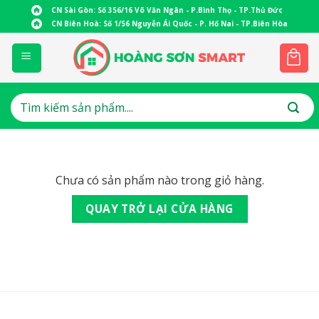
Skip
CN Sài Gòn: Số 356/16 Võ Văn Ngân - P.Bình Thọ - TP.Thủ Đức
to
CN Biên Hoà: Số 1/56 Nguyễn Ái Quốc - P. Hố Nai - TP.Biên Hòa
content
Tìm
kiếm:
Chưa có sản phẩm nào trong giỏ hàng.
QUAY TRỞ LẠI CỬA HÀNG