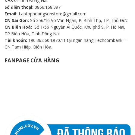
KH&ĐT tỉnh Đồng Nai.
Số điện thoại:
0866.168.397
Email:
Laptophoangsonstore@gmail.com
CN Sài Gòn:
Số 356/16 Võ Văn Ngân, P. Bình Thọ, TP. Thủ Đức
CN Biên Hoà:
Số 1/56 Nguyễn Ái Quốc, Khu phố 9, P. Hố Nai,
TP Biên Hòa, Tỉnh Đồng Nai.
Tài khoản:
190.362.604.970.11 tại ngân hàng Techcombank –
CN Tam Hiệp, Biên Hòa.
FANPAGE CỬA HÀNG