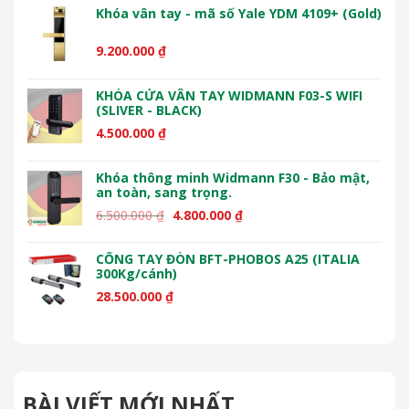
9.200.000
₫
KHÓA CỬA VÂN TAY WIDMANN F03-S WIFI
(SLIVER - BLACK)
4.500.000
₫
Khóa thông minh Widmann F30 - Bảo mật,
an toàn, sang trọng.
Giá
Giá
6.500.000
₫
4.800.000
₫
gốc
hiện
là:
tại
CỔNG TAY ĐÒN BFT-PHOBOS A25 (ITALIA
6.500.000 ₫.
là:
300Kg/cánh)
4.800.000 ₫.
28.500.000
₫
BÀI VIẾT MỚI NHẤT