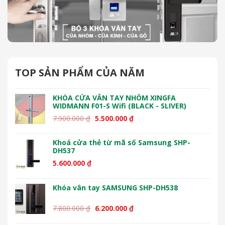
Các
tùy
chọn
có
thể
TOP SẢN PHẨM CỦA NĂM
được
chọn
KHÓA CỬA VÂN TAY NHÔM XINGFA
trên
WIDMANN F01-S Wifi (BLACK - SLIVER)
trang
Giá
Giá
7.900.000
₫
5.500.000
₫
sản
gốc
hiện
phẩm
là:
tại
Khoá cửa thẻ từ mã số Samsung SHP-
7.900.000 ₫.
là:
DH537
5.500.000 ₫.
5.600.000
₫
Khóa vân tay SAMSUNG SHP-DH538
Giá
Giá
7.800.000
₫
6.200.000
₫
gốc
hiện
là:
tại
Khóa vân tay - mã số Yale YDM 4109+ (Gold)
7.800.000 ₫.
là: