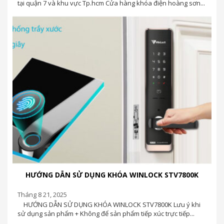
HƯỚNG DẪN SỬ DỤNG KHÓA WINLOCK STV7800K
Tháng 8 21, 2025
HƯỚNG DẪN SỬ DỤNG KHÓA WINLOCK STV7800K Lưu ý khi
sử dụng sản phẩm + Không để sản phẩm tiếp xúc trực tiếp...
TẠI SAO NÊN CHỌN KHÓA CỬA ĐIỆN TỬ TẠI HOÀNG