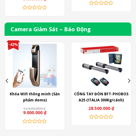
Sản
phẩm
này
Camera Giám Sát – Báo Động
có
nhiều
-42%
biến
thể.
Các
tùy
chọn
có
thể
được
Khóa Wifi thông minh (Sản
CỔNG TAY ĐÒN BFT-PHOBOS
chọn
phẩm demo)
A25 (ITALIA 300Kg/cánh)
trên
28.500.000
₫
12.500.000
₫
trang
9.000.000
₫
sản
phẩm
Sản
phẩm
này
Nhà Thông Minh