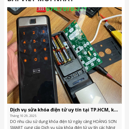
Dịch vụ sửa khóa điện tử uy tín tại TP.HCM, khu vực quận 7 và các vùng lân cận – 094.7676.539
Tháng 10 29, 2025
DO nhu cầu sử dụng khóa điện tử ngày càng HOÀNG SƠN
SMART cung cấp Dịch vụ sửa khóa điện tử uy tín các hãng
tại TP.HCM quận 7 và các vùng lân cận ,thông báo lỗi và