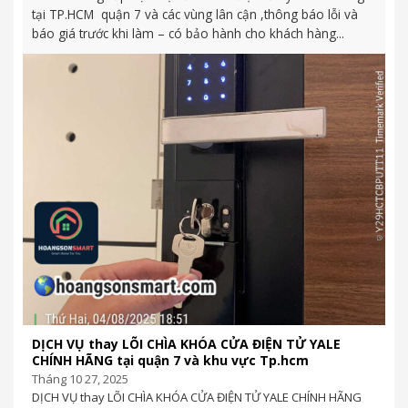
báo giá trước khi làm – có bảo hành cho khách hàng...
DỊCH VỤ thay LÕI CHÌA KHÓA CỬA ĐIỆN TỬ YALE
CHÍNH HÃNG tại quận 7 và khu vực Tp.hcm
Tháng 10 27, 2025
DỊCH VỤ thay LÕI CHÌA KHÓA CỬA ĐIỆN TỬ YALE CHÍNH HÃNG
tại quận 7 và khu vực Tp.hcm Cửa hàng khóa điện hoàng sơn...