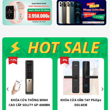
-13%
-9%
KHÓA CỬA THÔNG MINH
KHÓA CỬA VÂN TAY Philips
CAO CẤP SOLITY GP-6000BK
DDL603E
12.000.000
₫
6.800.000
₫
Giá
Giá
Giá
Giá
10.500.000
₫
6.200.000
₫
gốc
hiện
gốc
hiện