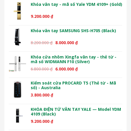
6.200.000 ₫.
9.200.000
₫
Khóa vân tay SAMSUNG SHS-H705 (Black)
Giá
Giá
8.200.000
₫
8.000.000
₫
gốc
hiện
là:
tại
Khóa cửa nhôm Xingfa vân tay - thẻ từ -
8.200.000 ₫.
là:
mã số WIDMANN F10 (Silver)
8.000.000 ₫.
Giá
Giá
6.800.000
₫
6.000.000
₫
gốc
hiện
là:
tại
Kiểm soát cửa PROCARD T5 (Thẻ từ - Mã
6.800.000 ₫.
là:
số) - Australia
6.000.000 ₫.
3.800.000
₫
KHÓA ĐIỆN TỬ VÂN TAY YALE — Model YDM
4109 (Black)
9.200.000
₫
Khóa vân tay - mã số Yale YDM 4109+ (Gold)