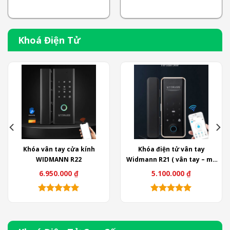
Khoá Điện Tử
Khóa vân tay cửa kính
Khóa điện tử vân tay
WIDMANN R22
Widmann R21 ( vân tay – mã
số – thẻ từ – wifi )
6.950.000
₫
5.100.000
₫
Khoá Điện Tử Cao Cấp