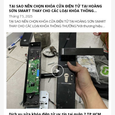
SƠN SMART THAY CHO CÁC LOẠI KHÓA THÔNG
THƯỜNG
Tháng 7 5, 2025
TẠI SAO NÊN CHỌN KHÓA CỬA ĐIỆN TỬ TẠI HOÀNG SƠN SMART
THAY CHO CÁC LOẠI KHÓA THÔNG THƯỜNG?Với thương hiệu
HOANGSONSMART, chúng tôi cam...
Dịch vụ sửa khóa điện tử uy tín tại quận 7 TP.HCM