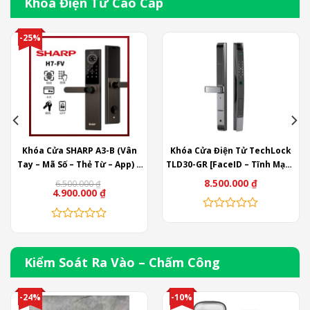
-25%
Khóa Cửa SHARP A3-B (Vân
Khóa Cửa Điện Tử TechLock
Tay – Mã Số – Thẻ Từ – App) –
TLD30-GR [FaceID – Tĩnh Mạch
Nhật Bản
– Vân tay – Thẻ từ – Mã Số –
8.500.000
₫
6.500.000
₫
Giá
Giá
4.900.000
₫
APP] Nhôm Xingfa
gốc
hiện
là:
tại
6.500.000 ₫.
là:
4.900.000 ₫.
Kiểm Soát Ra Vào – Chấm Công
-24%
-10%