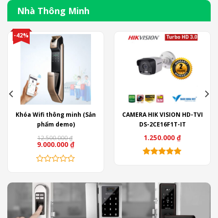
có
nhiều
-42%
biến
thể.
Các
tùy
chọn
có
thể
được
Khóa Wifi thông minh (Sản
CAMERA HIK VISION HD-TVI
chọn
phẩm demo)
DS-2CE16F1T-IT
trên
1.250.000
₫
12.500.000
₫
trang
9.000.000
₫
sản
phẩm
Sản
phẩm
này
có
nhiều
biến
thể.