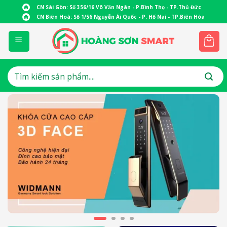
Skip
CN Sài Gòn: Số 356/16 Võ Văn Ngân - P.Bình Thọ - TP.Thủ Đức
to
CN Biên Hoà: Số 1/56 Nguyễn Ái Quốc - P. Hố Nai - TP.Biên Hòa
content
Tìm
kiếm: