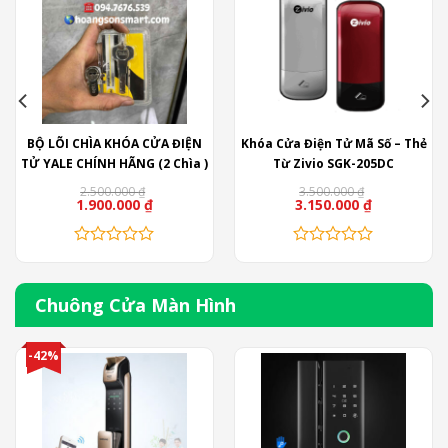
BỘ LÕI CHÌA KHÓA CỬA ĐIỆN
Khóa Cửa Điện Tử Mã Số – Thẻ
TỬ YALE CHÍNH HÃNG (2 Chìa )
Từ Zivio SGK-205DC
2.500.000
₫
3.500.000
₫
Giá
Giá
Giá
Giá
1.900.000
₫
3.150.000
₫
gốc
hiện
gốc
hiện
là:
tại
là:
tại
2.500.000 ₫.
là:
3.500.000 ₫.
là:
1.900.000 ₫.
3.150.000 ₫.
Chuông Cửa Màn Hình
-42%