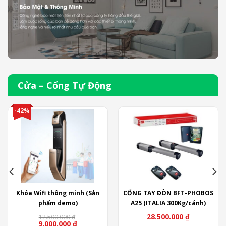
trang
sản
phẩm
Cửa – Cổng Tự Động
-42%
Khóa Wifi thông minh (Sản
CỔNG TAY ĐÒN BFT-PHOBOS
phẩm demo)
A25 (ITALIA 300Kg/cánh)
28.500.000
₫
12.500.000
₫
9.000.000
₫