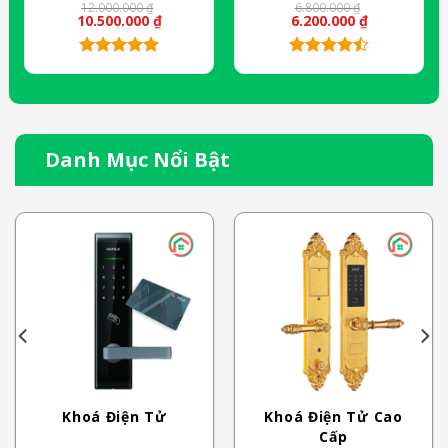
là:
tại
là:
tại
12.000.000 ₫.
là:
6.800.000 ₫.
là:
10.500.000 ₫.
6.200.000 ₫.
Danh Mục Nổi Bật
Khoá Điện Tử
Khoá Điện Tử Cao
Cấp