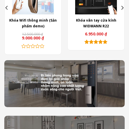
Khóa Wifi thông minh (Sản
Khóa vân tay cửa kính
phẩm demo)
WIDMANN R22
6.950.000
₫
12.500.000
₫
9.000.000
₫
Sản
phẩm
này
có
nhiều
biến
thể.
Các
tùy
chọn
có
thể
được
chọn
trên