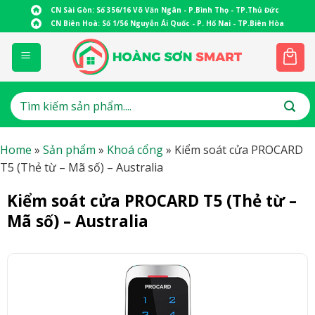
Skip
CN Sài Gòn: Số 356/16 Võ Văn Ngân - P.Bình Thọ - TP.Thủ Đức
to
CN Biên Hoà: Số 1/56 Nguyễn Ái Quốc - P. Hố Nai - TP.Biên Hòa
content
Tìm
kiếm:
Home
»
Sản phẩm
»
Khoá cổng
»
Kiểm soát cửa PROCARD
T5 (Thẻ từ – Mã số) – Australia
Kiểm soát cửa PROCARD T5 (Thẻ từ –
Mã số) – Australia