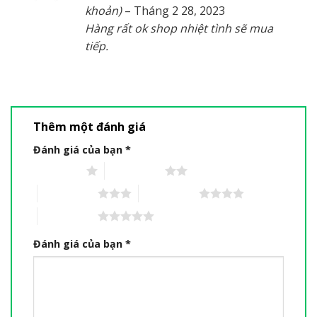
hạng
5
5
khoản)
–
Tháng 2 28, 2023
sao
Hàng rất ok shop nhiệt tình sẽ mua
tiếp.
Thêm một đánh giá
Đánh giá của bạn
*
1 trên 5 sao
2 trên 5 sao
3 trên 5 sao
4 trên 5 sao
5 trên 5 sao
Đánh giá của bạn
*