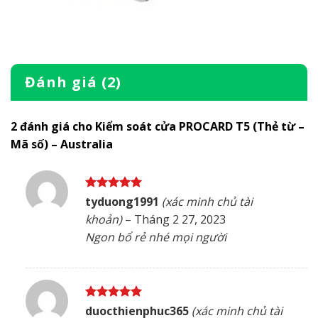
Đánh giá (2)
2 đánh giá cho
Kiểm soát cửa PROCARD T5 (Thẻ từ –
Mã số) – Australia
Được xếp
tyduong1991
(xác minh chủ tài
hạng
5
5
khoản)
–
Tháng 2 27, 2023
sao
Ngon bổ rẻ nhé mọi người
Được xếp
duocthienphuc365
(xác minh chủ tài