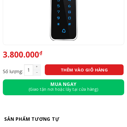
3.800.000
₫
Kiểm soát cửa PROCARD T5 (Thẻ từ - Mã số) - Aus
THÊM VÀO GIỎ HÀNG
Số lượng:
MUA NGAY
(Giao tận nơi hoặc lấy tại cửa hàng)
SẢN PHẨM TƯƠNG TỰ