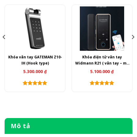
Khóa vân tay GATEMAN Z10-
Khóa điện tử vân tay
IH (Hook type)
Widmann R21 ( vân tay – mã
số – thẻ từ – wifi )
5.300.000
₫
5.100.000
₫
Mô tả