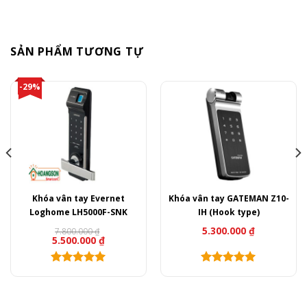
SẢN PHẨM TƯƠNG TỰ
-29%
Khóa vân tay Evernet
Khóa vân tay GATEMAN Z10-
Loghome LH5000F-SNK
IH (Hook type)
5.300.000
₫
7.800.000
₫
Giá
Giá
5.500.000
₫
gốc
hiện
là:
tại
7.800.000 ₫.
là:
5.500.000 ₫.