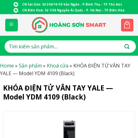
Skip
CN Sài Gòn: Số 356/16 Võ Văn Ngân - P.Bình Thọ - TP.Thủ Đức
to
CN Biên Hoà: Số 1/56 Nguyễn Ái Quốc - P. Hố Nai - TP.Biên Hòa
content
Tìm
kiếm:
Home
»
Sản phẩm
»
Khoá cửa
»
KHÓA ĐIỆN TỬ VÂN TAY
YALE — Model YDM 4109 (Black)
KHÓA ĐIỆN TỬ VÂN TAY YALE —
Model YDM 4109 (Black)