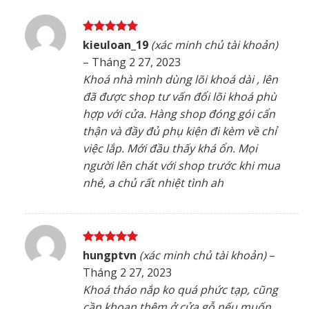
Được xếp
kieuloan_19
(xác minh chủ tài khoản)
hạng
5
5
–
Tháng 2 27, 2023
sao
Khoá nhà mình dùng lõi khoá dài , lên
đã được shop tư vấn đổi lõi khoá phù
hợp với cửa. Hàng shop đóng gói cẩn
thận và đầy đủ phụ kiện đi kèm về chỉ
việc lắp. Mới đầu thấy khá ổn. Mọi
người lên chát với shop trước khi mua
nhé, a chủ rất nhiệt tình ah
Được xếp
hungptvn
(xác minh chủ tài khoản)
–
hạng
5
5
Tháng 2 27, 2023
sao
Khoá tháo nắp ko quá phức tạp, cũng
cần khoan thêm ở cửa gỗ nếu muốn