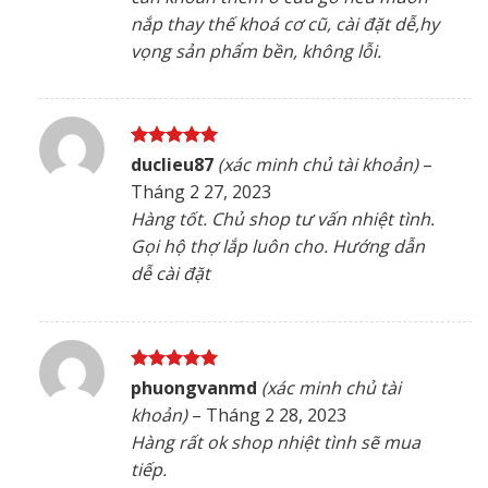
nắp thay thế khoá cơ cũ, cài đặt dễ,hy
vọng sản phẩm bền, không lỗi.
Được xếp
duclieu87
(xác minh chủ tài khoản)
–
hạng
5
5
Tháng 2 27, 2023
sao
Hàng tốt. Chủ shop tư vấn nhiệt tình.
Gọi hộ thợ lắp luôn cho. Hướng dẫn
dễ cài đặt
Được xếp
phuongvanmd
(xác minh chủ tài
hạng
5
5
khoản)
–
Tháng 2 28, 2023
sao
Hàng rất ok shop nhiệt tình sẽ mua
tiếp.