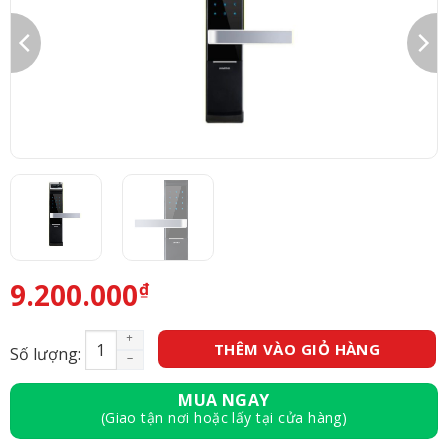
9.200.000
₫
KHÓA ĐIỆN TỬ VÂN TAY YALE — Model YDM 4109 (B
THÊM VÀO GIỎ HÀNG
Số lượng:
MUA NGAY
(Giao tận nơi hoặc lấy tại cửa hàng)