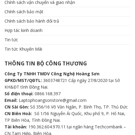
Chính sách vận chuyển và giao nhận
Chính sách bảo mật
Chính sách bảo hành đổi trả
Hợp tác kinh doanh
Tin tức
Tin tức Khuyến Mãi
THÔNG TIN BỘ CÔNG THƯƠNG
Công Ty TNHH TMDV Công Nghệ Hoàng Sơn
GPKD/MST/QĐTL:
3603748721 Cấp ngày 27/8/2020 tại Sở
KH&ĐT tỉnh Đồng Nai.
Số điện thoại:
0866.168.397
Email:
Laptophoangsonstore@gmail.com
CN Sài Gòn:
Số 356/16 Võ Văn Ngân, P. Bình Thọ, TP. Thủ Đức
CN Biên Hoà:
Số 1/56 Nguyễn Ái Quốc, Khu phố 9, P. Hố Nai,
TP Biên Hòa, Tỉnh Đồng Nai.
Tài khoản:
190.362.604.970.11 tại ngân hàng Techcombank –
CN Tam Hiệp, Biên Hòa.