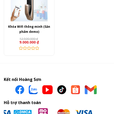
Khóa Wifi thông minh (Sản
phẩm demo)
12.500.000
₫
9.000.000
₫
Sản
phẩm
này
có
nhiều
Kết nối Hoàng Sơn
biến
thể.
Các
tùy
Hỗ trợ thanh toán
chọn
có
thể