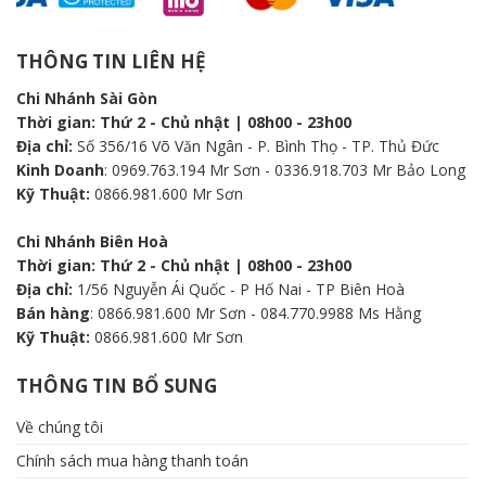
được
chọn
THÔNG TIN LIÊN HỆ
trên
trang
Chi Nhánh Sài Gòn
sản
Thời gian: Thứ 2 - Chủ nhật | 08h00 - 23h00
phẩm
Địa chỉ:
Số 356/16 Võ Văn Ngân - P. Bình Thọ - TP. Thủ Đức
Kinh Doanh
: 0969.763.194 Mr Sơn - 0336.918.703 Mr Bảo Long
Kỹ Thuật:
0866.981.600 Mr Sơn
Chi Nhánh Biên Hoà
Thời gian: Thứ 2 - Chủ nhật | 08h00 - 23h00
Địa chỉ:
1/56 Nguyễn Ái Quốc - P Hố Nai - TP Biên Hoà
Bán hàng
: 0866.981.600 Mr Sơn - 084.770.9988 Ms Hằng
Kỹ Thuật:
0866.981.600 Mr Sơn
THÔNG TIN BỔ SUNG
Về chúng tôi
Chính sách mua hàng thanh toán