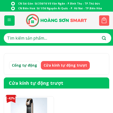
Skip
CN Sài Gòn: Số 356/16 Võ Văn Ngân - P.Bình Thọ - TP.Thủ Đức
to
CN Biên Hoà: Số 1/56 Nguyễn Ái Quốc - P. Hố Nai - TP.Biên Hòa
content
Tìm
kiếm:
Cổng tự động
Cửa kính tự động trượt
Cửa kính tự động trượt
-42%