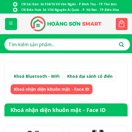
Skip
CN Sài Gòn: Số 356/16 Võ Văn Ngân - P.Bình Thọ - TP.Thủ Đức
to
CN Biên Hoà: Số 1/56 Nguyễn Ái Quốc - P. Hố Nai - TP.Biên Hòa
content
Tìm
kiếm:
Khoá Bluetooth - WiFi
Khoá đại sảnh cổ điển
Khoá nhận diện khuôn mặt - Face ID
Khoá nhận diện khuôn mặt - Face ID