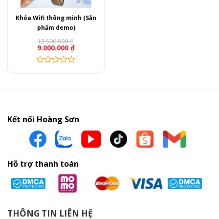
Khóa Wifi thông minh (Sản
phẩm demo)
12.500.000
₫
9.000.000
₫
Sản
phẩm
này
có
nhiều
Kết nối Hoàng Sơn
biến
thể.
Các
tùy
Hỗ trợ thanh toán
chọn
có
thể
được
chọn
THÔNG TIN LIÊN HỆ
trên