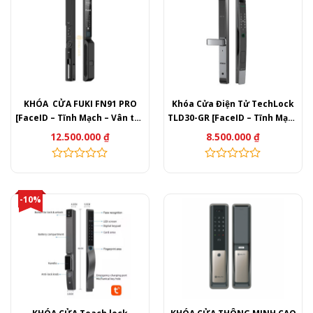
KHÓA CỬA FUKI FN91 PRO
Khóa Cửa Điện Tử TechLock
[FaceID – Tĩnh Mạch – Vân tay
TLD30-GR [FaceID – Tĩnh Mạch
– Thẻ từ – Mã Số – APP]
– Vân tay – Thẻ từ – Mã Số –
12.500.000
₫
8.500.000
₫
APP] Nhôm Xingfa
-10%