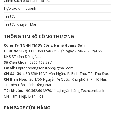
Chính sách bảo hành đổi trả
Hợp tác kinh doanh
Tin tức
Tin tức Khuyến Mãi
THÔNG TIN BỘ CÔNG THƯƠNG
Công Ty TNHH TMDV Công Nghệ Hoàng Sơn
GPKD/MST/QĐTL:
3603748721 Cấp ngày 27/8/2020 tại Sở
KH&ĐT tỉnh Đồng Nai.
Số điện thoại:
0866.168.397
Email:
Laptophoangsonstore@gmail.com
CN Sài Gòn:
Số 356/16 Võ Văn Ngân, P. Bình Thọ, TP. Thủ Đức
CN Biên Hoà:
Số 1/56 Nguyễn Ái Quốc, Khu phố 9, P. Hố Nai,
TP Biên Hòa, Tỉnh Đồng Nai.
Tài khoản:
190.362.604.970.11 tại ngân hàng Techcombank –
CN Tam Hiệp, Biên Hòa.
FANPAGE CỬA HÀNG