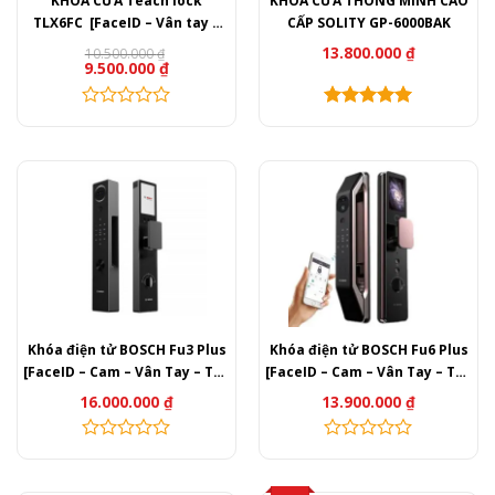
KHÓA CỬA Teach lock
KHÓA CỬA THÔNG MINH CAO
TLX6FC [FaceID – Vân tay –
CẤP SOLITY GP-6000BAK
Thẻ từ – Mã Số – APP]
13.800.000
₫
10.500.000
₫
Giá
Giá
9.500.000
₫
gốc
hiện
là:
tại
10.500.000 ₫.
là:
9.500.000 ₫.
Khóa điện tử BOSCH Fu3 Plus
Khóa điện tử BOSCH Fu6 Plus
[FaceID – Cam – Vân Tay – Thẻ
[FaceID – Cam – Vân Tay – Thẻ
từ – Mã Số – APP]
từ – Mã Số – APP]
16.000.000
₫
13.900.000
₫