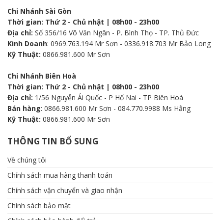
trang
Chi Nhánh Sài Gòn
sản
Thời gian: Thứ 2 - Chủ nhật | 08h00 - 23h00
phẩm
Địa chỉ:
Số 356/16 Võ Văn Ngân - P. Bình Thọ - TP. Thủ Đức
Kinh Doanh
: 0969.763.194 Mr Sơn - 0336.918.703 Mr Bảo Long
Kỹ Thuật:
0866.981.600 Mr Sơn
Chi Nhánh Biên Hoà
Thời gian: Thứ 2 - Chủ nhật | 08h00 - 23h00
Địa chỉ:
1/56 Nguyễn Ái Quốc - P Hố Nai - TP Biên Hoà
Bán hàng
: 0866.981.600 Mr Sơn - 084.770.9988 Ms Hằng
Kỹ Thuật:
0866.981.600 Mr Sơn
THÔNG TIN BỔ SUNG
Về chúng tôi
Chính sách mua hàng thanh toán
Chính sách vận chuyển và giao nhận
Chính sách bảo mật