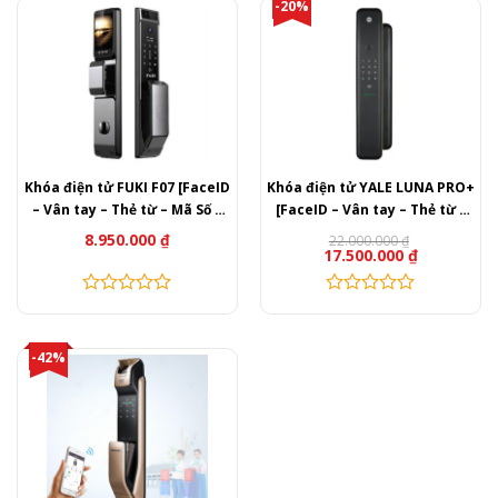
-20%
Khóa điện tử FUKI F07 [FaceID
Khóa điện tử YALE LUNA PRO+
– Vân tay – Thẻ từ – Mã Số –
[FaceID – Vân tay – Thẻ từ –
Wifi]
Mã Số – Wifi]
8.950.000
₫
22.000.000
₫
Giá
Giá
17.500.000
₫
gốc
hiện
là:
tại
22.000.000 ₫.
là:
17.500.000 ₫.
-42%