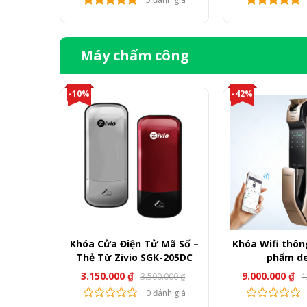
trang
là:
tạ
6.
là:
sản
5.
phẩm
Máy chấm công
-10%
-42%
Khóa Cửa Điện Tử Mã Số –
Khóa Wifi thôn
Thẻ Từ Zivio SGK-205DC
phẩm d
3.150.000
₫
9.000.000
₫
3.500.000
₫
1
Giá
Giá
gốc
hiện
0 đánh giá
là:
tại