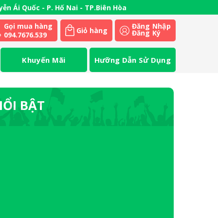
ễn Ái Quốc - P. Hố Nai - TP.Biên Hòa
Gọi mua hàng
Đăng Nhập
Giỏ hàng
Đăng Ký
094.7676.539
Khuyến Mãi
Hưỡng Dẫn Sử Dụng
NỔI BẬT