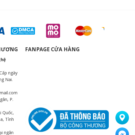
THƯƠNG
FANPAGE CỬA HÀNG
ghệ
Cấp ngày
ng Nai.
mail.com
gân, P.
i Quốc,
a, Tỉnh
ại ngân