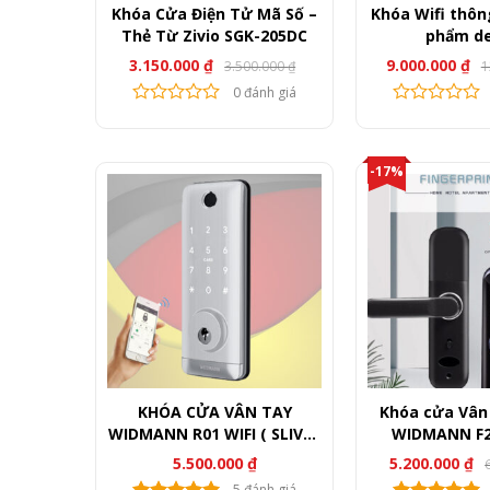
Khóa Cửa Điện Tử Mã Số –
Khóa Wifi thôn
sản
Thẻ Từ Zivio SGK-205DC
phẩm d
phẩm
3.150.000
₫
9.000.000
₫
3.500.000
₫
1
Giá
Giá
gốc
hiện
0 đánh giá
là:
tại
3.500.000 ₫.
là:
Sản
3.150.000 ₫.
phẩm
này
-17%
có
nhiều
biến
thể.
Các
tùy
chọn
có
thể
KHÓA CỬA VÂN TAY
Khóa cửa Vân 
được
WIDMANN R01 WIFI ( SLIVER
WIDMANN F2
chọn
– BLACK )
TTlock (
5.500.000
₫
5.200.000
₫
Gi
Gi
trên
g
hi
5 đánh giá