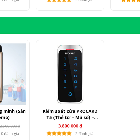
i
300.000 ₫.
200.000 ₫.
g minh (Sản
Kiểm soát cửa PROCARD
emo)
T5 (Thẻ từ – Mã số) –
Australia
3.800.000
₫
2.500.000
₫
0 đánh giá
2 đánh giá