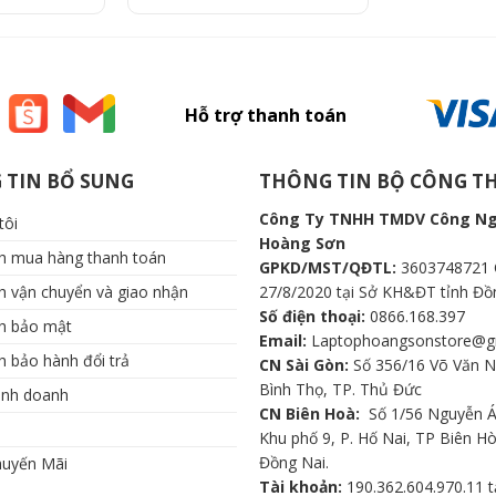
Hỗ trợ thanh toán
 TIN BỔ SUNG
THÔNG TIN BỘ CÔNG 
Công Ty TNHH TMDV Công N
tôi
Hoàng Sơn
ch mua hàng thanh toán
GPKD/MST/QĐTL:
3603748721 
h vận chuyển và giao nhận
27/8/2020 tại Sở KH&ĐT tỉnh Đồ
Số điện thoại:
0866.168.397
ch bảo mật
Email:
Laptophoangsonstore@g
h bảo hành đổi trả
CN Sài Gòn:
Số 356/16 Võ Văn N
Bình Thọ, TP. Thủ Đức
inh doanh
CN Biên Hoà:
Số 1/56 Nguyễn Á
Khu phố 9, P. Hố Nai, TP Biên Hò
Đồng Nai.
huyến Mãi
Tài khoản:
190.362.604.970.11 t