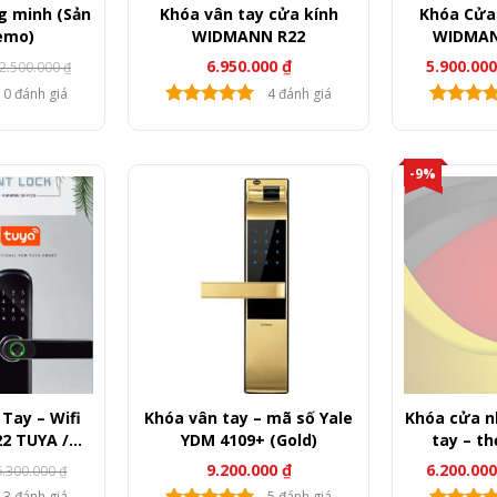
g minh (Sản
Khóa vân tay cửa kính
Khóa Cửa
emo)
WIDMANN R22
6.950.000
₫
5.900.00
2.500.000
₫
0 đánh giá
4 đánh giá
-9%
Tay – Wifi
Khóa vân tay – mã số Yale
Khóa cửa n
2 TUYA /
YDM 4109+ (Gold)
tay – th
Black)
WIDMANN
9.200.000
₫
6.200.00
6.300.000
₫
á
á
ốc
ện
3 đánh giá
5 đánh giá