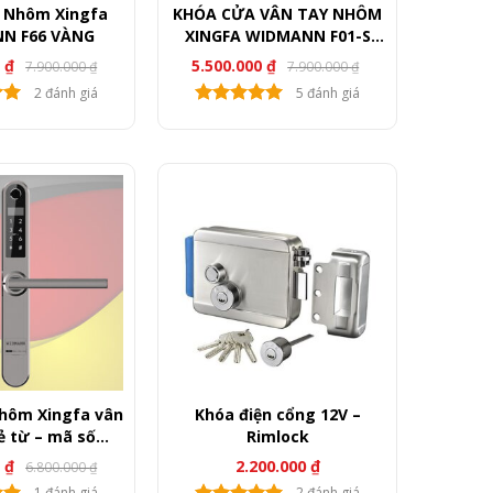
 Nhôm Xingfa
KHÓA CỬA VÂN TAY NHÔM
WIDMANN F66 VÀNG
XINGFA WIDMANN F01-S
Wifi (BLACK – SLIVER)
0
₫
5.500.000
₫
7.900.000
₫
7.900.000
₫
Giá
Giá
Giá
Giá
gốc
hiện
gốc
hiện
2 đánh giá
5 đánh giá
là:
tại
là:
tại
7.900.000 ₫.
là:
7.900.000 ₫.
là:
5.900.000 ₫.
5.500.000 ₫.
hôm Xingfa vân
Khóa điện cổng 12V –
ẻ từ – mã số
Rimlock
 F10 (Black)
0
₫
2.200.000
₫
6.800.000
₫
Giá
Giá
gốc
hiện
1 đánh giá
2 đánh giá