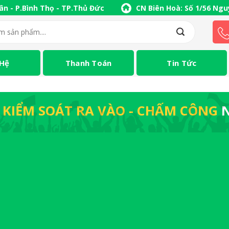
ân - P.Bình Thọ - TP.Thủ Đức
CN Biên Hoà: Số 1/56 Nguy
 Hệ
Thanh Toán
Tin Tức
 KIỂM SOÁT RA VÀO - CHẤM CÔNG