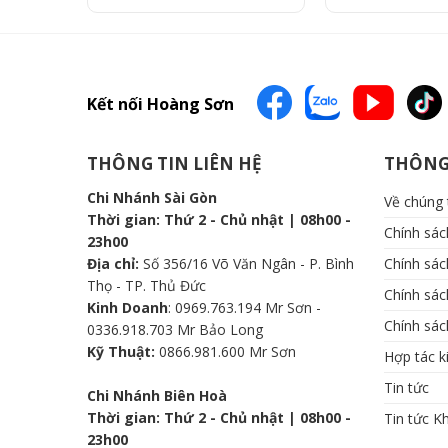
3.500.000 ₫.
là:
Sản
3.150.000 ₫.
phẩm
này
có
nhiều
Kết nối Hoàng Sơn
biến
thể.
THÔNG TIN LIÊN HỆ
THÔNG
Các
tùy
Chi Nhánh Sài Gòn
Về chúng 
chọn
Thời gian: Thứ 2 - Chủ nhật | 08h00 -
Chính sá
có
23h00
thể
Địa chỉ:
Số 356/16 Võ Văn Ngân - P. Bình
Chính sác
được
Thọ - TP. Thủ Đức
Chính sá
chọn
Kinh Doanh
: 0969.763.194 Mr Sơn -
Chính sác
trên
0336.918.703 Mr Bảo Long
trang
Kỹ Thuật:
0866.981.600 Mr Sơn
Hợp tác k
sản
Tin tức
Chi Nhánh Biên Hoà
phẩm
Thời gian: Thứ 2 - Chủ nhật | 08h00 -
Tin tức K
23h00