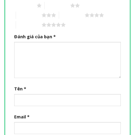
1 trên 5 sao
2 trên 5 sao
3 trên 5 sao
4 trên 5 sao
5 trên 5 sao
Đánh giá của bạn
*
Tên
*
Email
*