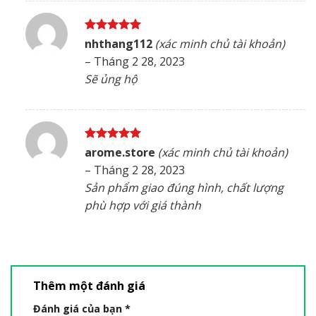
Được xếp
nhthang112
(xác minh chủ tài khoản)
hạng
5
5
–
Tháng 2 28, 2023
sao
Sẽ ủng hộ
Được xếp
arome.store
(xác minh chủ tài khoản)
hạng
5
5
–
Tháng 2 28, 2023
sao
Sản phẩm giao đúng hình, chất lượng
phù hợp với giá thành
Thêm một đánh giá
Đánh giá của bạn
*