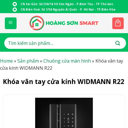
Skip
CN Sài Gòn: Số 356/16 Võ Văn Ngân - P.Bình Thọ - TP.Thủ Đức
to
CN Biên Hoà: Số 1/56 Nguyễn Ái Quốc - P. Hố Nai - TP.Biên Hòa
content
Tìm
kiếm:
Home
»
Sản phẩm
»
Chuông cửa màn hình
»
Khóa vân tay
cửa kính WIDMANN R22
Khóa vân tay cửa kính WIDMANN R22