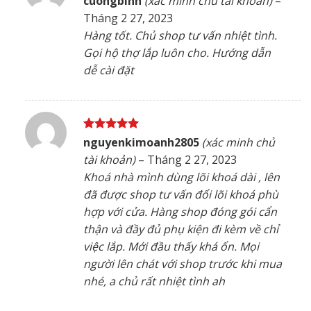
cuongbinh
(xác minh chủ tài khoản)
–
hạng
5
5
Tháng 2 27, 2023
sao
Hàng tốt. Chủ shop tư vấn nhiệt tình.
Gọi hộ thợ lắp luôn cho. Hướng dẫn
dễ cài đặt
Được xếp
nguyenkimoanh2805
(xác minh chủ
hạng
5
5
tài khoản)
–
Tháng 2 27, 2023
sao
Khoá nhà mình dùng lõi khoá dài , lên
đã được shop tư vấn đổi lõi khoá phù
hợp với cửa. Hàng shop đóng gói cẩn
thận và đầy đủ phụ kiện đi kèm về chỉ
việc lắp. Mới đầu thấy khá ổn. Mọi
người lên chát với shop trước khi mua
nhé, a chủ rất nhiệt tình ah