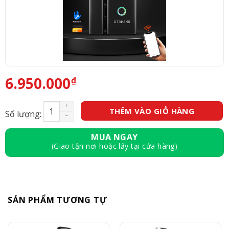
6.950.000
₫
Khóa vân tay cửa kính WIDMANN R22 số lượng
THÊM VÀO GIỎ HÀNG
Số lượng:
MUA NGAY
(Giao tận nơi hoặc lấy tại cửa hàng)
SẢN PHẨM TƯƠNG TỰ