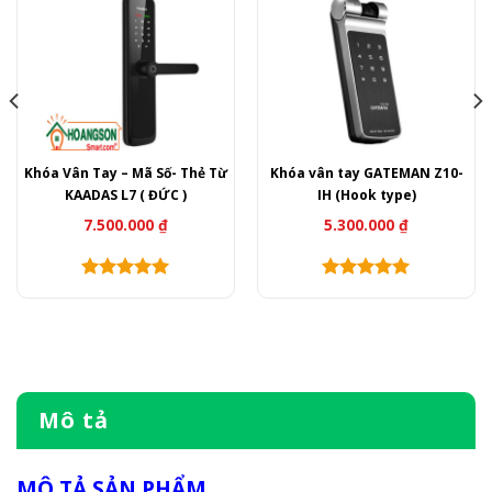
Khóa Vân Tay – Mã Số- Thẻ Từ
Khóa vân tay GATEMAN Z10-
KAADAS L7 ( ĐỨC )
IH (Hook type)
7.500.000
₫
5.300.000
₫
Mô tả
MÔ TẢ SẢN PHẨM