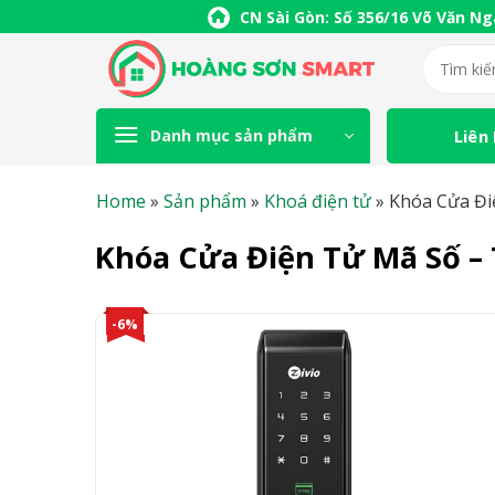
Skip
CN Sài Gòn: Số 356/16 Võ Văn Ng
to
Tìm
content
kiếm:
Liên
Danh mục sản phẩm
Home
»
Sản phẩm
»
Khoá điện tử
»
Khóa Cửa Đi
Khóa Cửa Điện Tử Mã Số – 
-6%