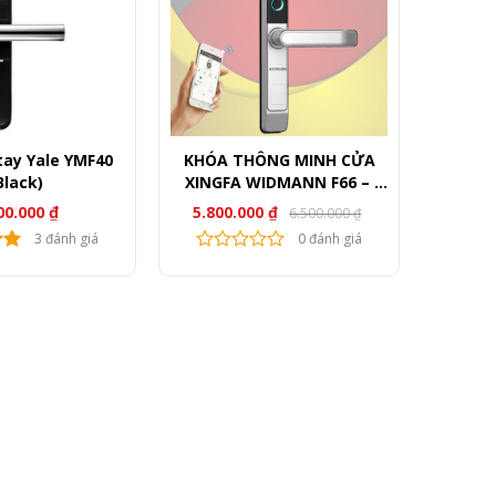
tay Yale YMF40
KHÓA THÔNG MINH CỬA
Black)
XINGFA WIDMANN F66 –
WIFI
00.000
₫
5.800.000
₫
6.500.000
₫
Giá
Giá
gốc
hiện
3 đánh giá
0 đánh giá
là:
tại
6.500.000 ₫.
là:
5.800.000 ₫.