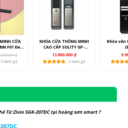
MINH CỬA
KHÓA CỬA THÔNG MINH
Khóa vân 
NN F01 Đen
CAO CẤP SOLITY GP-
(
FI
6000BAK
13.800.000
₫
9.9
6.500.000
₫
á
á
ốc
ện
0 đánh giá
3 đánh giá
i
500.000 ₫.
800.000 ₫.
ẻ Từ Zivio SGK-207DC tại hoàng sơn smart ?
-207DC