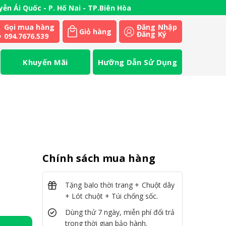
ễn Ái Quốc - P. Hố Nai - TP.Biên Hòa
Gọi mua hàng
Đăng Nhập
Giỏ hàng
Đăng Ký
094.7676.539
Khuyến Mãi
Hưỡng Dẫn Sử Dụng
Chính sách mua hàng
07DC số lượng
Tặng balo thời trang + Chuột dây
+ Lót chuột + Túi chống sốc.
Dùng thử 7 ngày, miễn phí đổi trả
trong thời gian bảo hành.