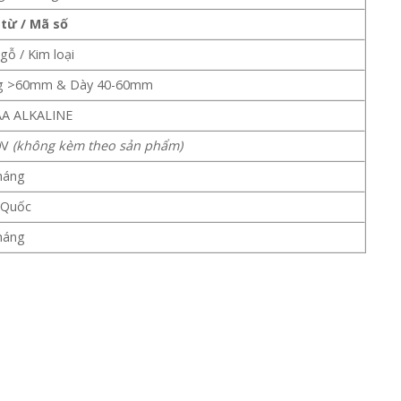
từ / Mã số
gỗ / Kim loại
g >60mm & Dày 40-60mm
AA ALKALINE
9V
(không kèm theo sản phẩm)
háng
 Quốc
háng