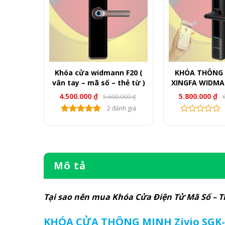
MSUNG
Khóa cửa widmann F20 (
KHÓA THÔNG 
vân tay – mã số – thẻ từ )
XINGFA WIDMA
– WI
4.500.000
₫
5.800.000
₫
.000
₫
5.600.000
₫
Giá
Giá
Gi
Gi
gốc
hiện
g
hi
nh giá
2 đánh giá
là:
tại
là:
tạ
000 ₫.
5.600.000 ₫.
là:
6.
là:
000 ₫.
4.500.000 ₫.
5.
Mô tả
Tại sao nên mua Khóa Cửa Điện Tử Mã Số – Th
KHÓA CỬA THÔNG MINH Zivio SGK