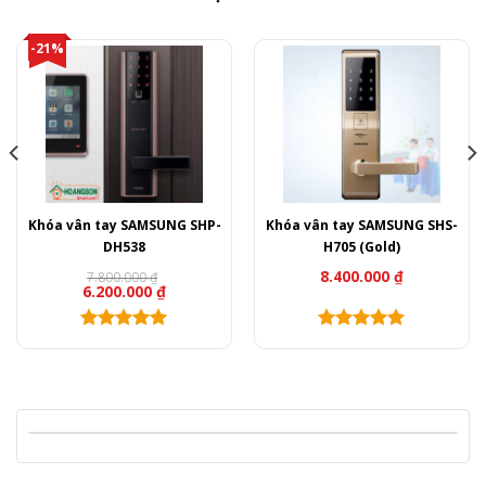
-21%
Khóa vân tay SAMSUNG SHP-
Khóa vân tay SAMSUNG SHS-
DH538
H705 (Gold)
8.400.000
₫
7.800.000
₫
Giá
Giá
6.200.000
₫
gốc
hiện
là:
tại
7.800.000 ₫.
là:
6.200.000 ₫.