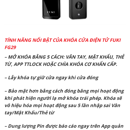
TÍNH NĂNG NỔI BẬT CỦA KHÓA CỬA ĐIỆN TỬ FUKI
FG29
– MỞ KHÓA BẰNG 5 CÁCH: VÂN TAY, MẬT KHẨU, THẺ
TỪ, APP TTLOCK HOẶC CHÌA KHÓA CƠ KHẨN CẤP.
– Lẫy khóa tự giữ cửa ngay khi cửa đóng
– Bảo mật hơn bằng cách đóng băng mọi hoạt động
khi phát hiện người lạ mở khóa trái phép. Khóa sẽ
vô hiệu hóa mọi hoạt động sau 5 lần nhập sai Vân
tay/Mật Khẩu/Thẻ từ
– Dung lượng Pin được báo cáo ngay trên App quản