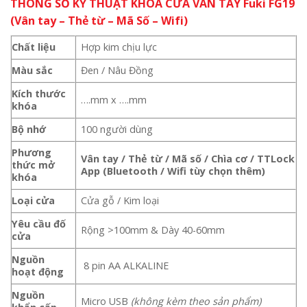
THÔNG SỐ KỸ THUẬT KHÓA CỬA VÂN TAY Fuki FG19
(Vân tay – Thẻ từ – Mã Số – Wifi)
Chất liệu
Hợp kim chịu lực
Màu sắc
Đen / Nâu Đồng
Kích thước
….mm x ….mm
khóa
Bộ nhớ
100 người dùng
Phương
Vân tay / Thẻ từ / Mã số / Chìa cơ / TTLock
thức mở
App (Bluetooth / Wifi tùy chọn thêm)
khóa
Loại cửa
Cửa gỗ / Kim loại
Yêu cầu đố
Rộng >100mm & Dày 40-60mm
cửa
Nguồn
8 pin AA ALKALINE
hoạt động
Nguồn
Micro USB
(không kèm theo sản phẩm)