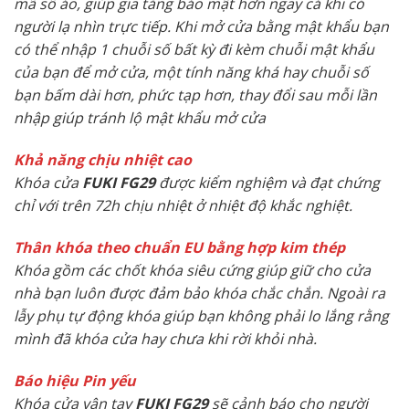
mã số ảo, giúp gia tăng bảo mật hơn ngay cả khi có
người lạ nhìn trực tiếp. Khi mở cửa bằng mật khẩu bạn
có thể nhập 1 chuỗi số bất kỳ đi kèm chuỗi mật khẩu
của bạn để mở cửa, một tính năng khá hay chuỗi số
bạn bấm dài hơn, phức tạp hơn, thay đổi sau mỗi lần
nhập giúp tránh lộ mật khẩu mở cửa
Khả năng chịu nhiệt cao
Khóa cửa
FUKI FG29
được kiểm nghiệm và đạt chứng
chỉ với trên 72h chịu nhiệt ở nhiệt độ khắc nghiệt.
Thân khóa theo chuẩn EU bằng hợp kim thép
Khóa gồm các chốt khóa siêu cứng giúp giữ cho cửa
nhà bạn luôn được đảm bảo khóa chắc chắn. Ngoài ra
lẫy phụ tự động khóa giúp bạn không phải lo lắng rằng
mình đã khóa cửa hay chưa khi rời khỏi nhà.
Báo hiệu Pin yếu
Khóa cửa vân tay
FUKI FG29
sẽ cảnh báo cho người