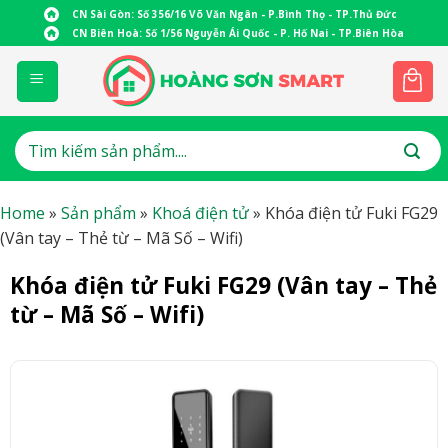
Skip
CN Sài Gòn: Số 356/16 Võ Văn Ngân - P.Bình Thọ - TP.Thủ Đức
to
CN Biên Hoà: Số 1/56 Nguyễn Ái Quốc - P. Hố Nai - TP.Biên Hòa
content
Tìm
kiếm:
Home
»
Sản phẩm
»
Khoá điện tử
»
Khóa điện tử Fuki FG29
(Vân tay – Thẻ từ – Mã Số – Wifi)
Khóa điện tử Fuki FG29 (Vân tay – Thẻ
từ – Mã Số – Wifi)