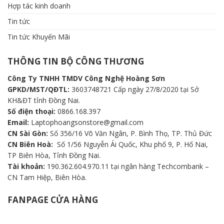
Hợp tác kinh doanh
Tin tức
Tin tức Khuyến Mãi
THÔNG TIN BỘ CÔNG THƯƠNG
Công Ty TNHH TMDV Công Nghệ Hoàng Sơn
GPKD/MST/QĐTL:
3603748721 Cấp ngày 27/8/2020 tại Sở
KH&ĐT tỉnh Đồng Nai.
Số điện thoại:
0866.168.397
Email:
Laptophoangsonstore@gmail.com
CN Sài Gòn:
Số 356/16 Võ Văn Ngân, P. Bình Thọ, TP. Thủ Đức
CN Biên Hoà:
Số 1/56 Nguyễn Ái Quốc, Khu phố 9, P. Hố Nai,
TP Biên Hòa, Tỉnh Đồng Nai.
Tài khoản:
190.362.604.970.11 tại ngân hàng Techcombank –
CN Tam Hiệp, Biên Hòa.
FANPAGE CỬA HÀNG