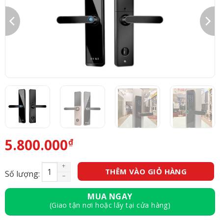
5.800.000
₫
Khóa điện tử Fuki FG29 (Vân tay – Thẻ từ – Mã Số 
THÊM VÀO GIỎ HÀNG
Số lượng:
MUA NGAY
(Giao tận nơi hoặc lấy tại cửa hàng)