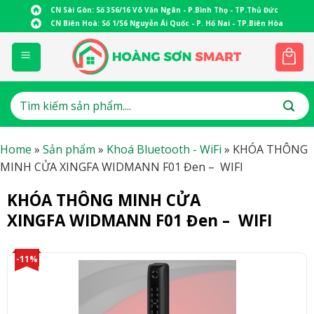
Skip
CN Sài Gòn: Số 356/16 Võ Văn Ngân - P.Bình Thọ - TP.Thủ Đức
to
CN Biên Hoà: Số 1/56 Nguyễn Ái Quốc - P. Hố Nai - TP.Biên Hòa
content
Tìm
kiếm:
Home
»
Sản phẩm
»
Khoá Bluetooth - WiFi
»
KHÓA THÔNG
MINH CỬA XINGFA WIDMANN F01 Đen – WIFI
KHÓA THÔNG MINH CỬA
XINGFA WIDMANN F01 Đen – WIFI
-11%