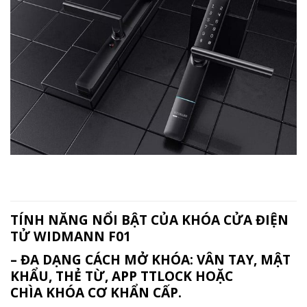
TÍNH NĂNG NỔI BẬT CỦA KHÓA CỬA ĐIỆN
TỬ WIDMANN F01
– ĐA DẠNG CÁCH MỞ KHÓA: VÂN TAY, MẬT
KHẨU, THẺ TỪ, APP TTLOCK HOẶC
CHÌA KHÓA CƠ KHẨN CẤP.