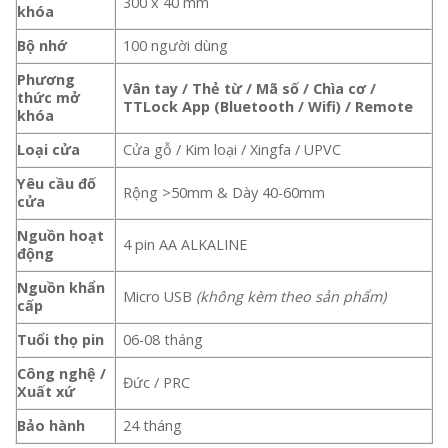
300 x 40 mm
khóa
Bộ nhớ
100 người dùng
Phương
Vân tay / Thẻ từ / Mã số / Chìa cơ /
thức mở
TTLock App (Bluetooth / Wifi) / Remote
khóa
Loại cửa
Cửa gỗ / Kim loại / Xingfa / UPVC
Yêu cầu đố
Rộng >50mm & Dày 40-60mm
cửa
Nguồn hoạt
4 pin AA ALKALINE
động
Nguồn khẩn
Micro USB
(không kèm theo sản phẩm)
cấp
Tuổi thọ pin
06-08 tháng
Công nghệ /
Đức / PRC
Xuất xứ
Bảo hành
24 tháng