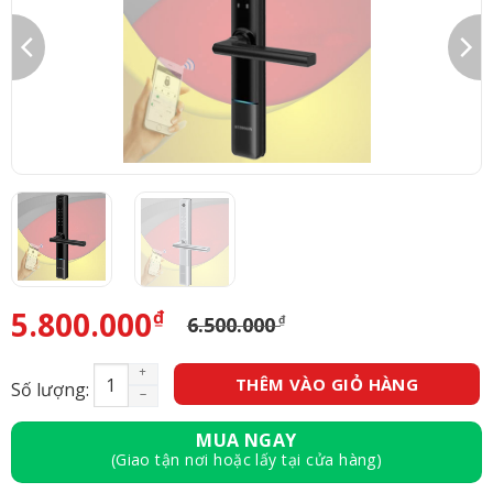
5.800.000
₫
6.500.000
₫
Giá
Giá
gốc
hiện
là:
tại
KHÓA THÔNG MINH CỬA XINGFA WIDMANN F01 Đen 
6.500.000 ₫.
là:
THÊM VÀO GIỎ HÀNG
Số lượng:
5.800.000 ₫.
MUA NGAY
(Giao tận nơi hoặc lấy tại cửa hàng)